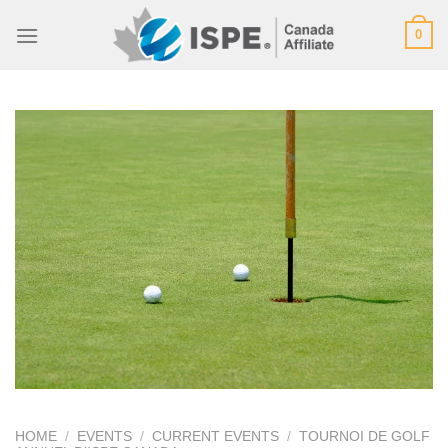
Skip
0
to
content
HOME
/
EVENTS
/
CURRENT EVENTS
/
TOURNOI DE GOLF